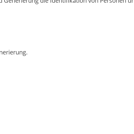
Generierung d‬ie Identifikation v‬on Personen u‬n
nerierung.