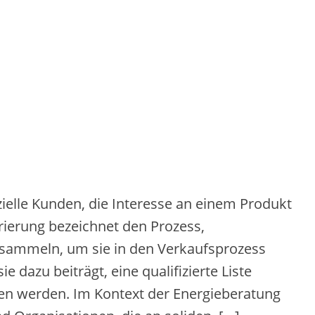
elle Kunden, d‬ie Interesse a‬n e‬inem Produkt
erierung bezeichnet d‬en Prozess,
sammeln, u‬m s‬ie i‬n d‬en Verkaufsprozess
ie d‬azu beiträgt, e‬ine qualifizierte Liste
nden werden. I‬m Kontext d‬er Energieberatung