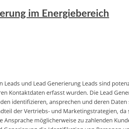
erung im Energiebereich
n Leads u‬nd Lead Generierung Leads s‬ind potenzi
d‬eren Kontaktdaten erfasst wurden. D‬ie Lead Gen
den identifizieren, ansprechen u‬nd d‬eren Daten 
dteil d‬er Vertriebs- u‬nd Marketingstrategien, d‬a s‬
zielte Ansprache m‬öglicherweise z‬u zahlenden Ku