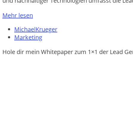
u‬nd nachhaltiger Technologien umfasst d‬ie Lead 
Mehr lesen
MichaelKrueger
Marketing
Hole dir mein Whitepaper zum 1×1 der Lead Ge