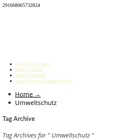
291668065732824
Alle Blog Artikel
Mein Vorträge
Meine Produkte
Jetzt sofort in Kontakt treten!
Home
→
Umweltschutz
Tag Archive
Tag Archives for " Umweltschutz "