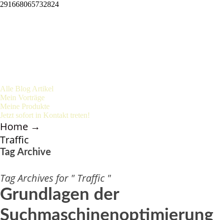
291668065732824
Alle Blog Artikel
Mein Vorträge
Meine Produkte
Jetzt sofort in Kontakt treten!
Home
→
Traffic
Tag Archive
Tag Archives for " Traffic "
Grundlagen der
Suchmaschinenoptimierung