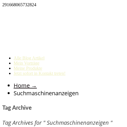
291668065732824
Alle Blog Artikel
Mein Vorträge
Meine Produkte
Jetzt sofort in Kontakt treten!
Home
→
Suchmaschinenanzeigen
Tag Archive
Tag Archives for " Suchmaschinenanzeigen "