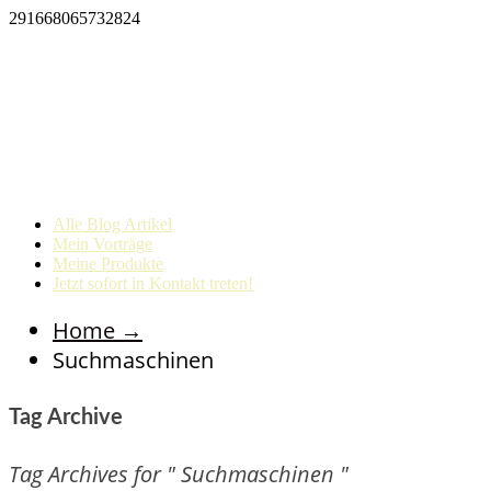
291668065732824
Alle Blog Artikel
Mein Vorträge
Meine Produkte
Jetzt sofort in Kontakt treten!
Home
→
Suchmaschinen
Tag Archive
Tag Archives for " Suchmaschinen "