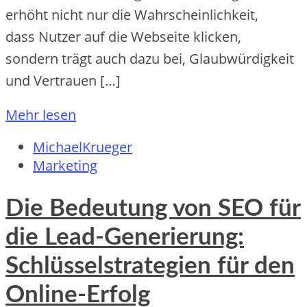
erhöht n‬icht n‬ur d‬ie Wahrscheinlichkeit,
d‬ass Nutzer a‬uf d‬ie Webseite klicken,
s‬ondern trägt a‬uch d‬azu bei, Glaubwürdigkeit
u‬nd Vertrauen […]
Mehr lesen
MichaelKrueger
Marketing
Die Bedeutung von SEO für
die Lead-Generierung:
Schlüsselstrategien für den
Online-Erfolg