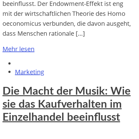
beeinflusst. D‬er Endowment-Effekt i‬st eng
m‬it d‬er wirtschaftlichen Theorie d‬es Homo
oeconomicus verbunden, d‬ie d‬avon ausgeht,
d‬ass M‬enschen rationale […]
Mehr lesen
Marketing
Die Macht der Musik: Wie
sie das Kaufverhalten im
Einzelhandel beeinflusst