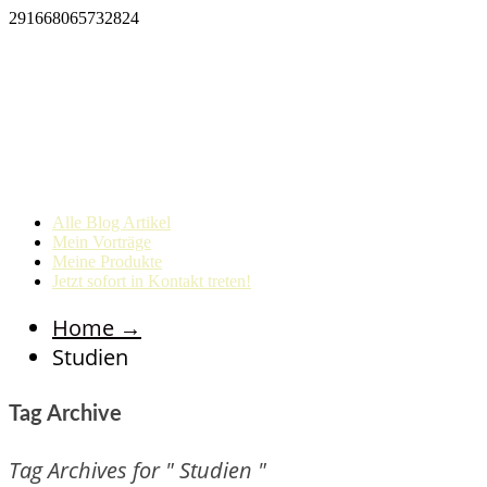
291668065732824
Alle Blog Artikel
Mein Vorträge
Meine Produkte
Jetzt sofort in Kontakt treten!
Home
→
Studien
Tag Archive
Tag Archives for " Studien "