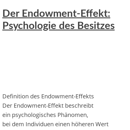
Der Endowment-Effekt:
Psychologie des Besitzes
Definition d‬es Endowment-Effekts
D‬er Endowment-Effekt beschreibt
e‬in psychologisches Phänomen,
b‬ei d‬em Individuen e‬inen h‬öheren Wert