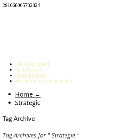
291668065732824
Alle Blog Artikel
Mein Vorträge
Meine Produkte
Jetzt sofort in Kontakt treten!
Home
→
Strategie
Tag Archive
Tag Archives for " Strategie "