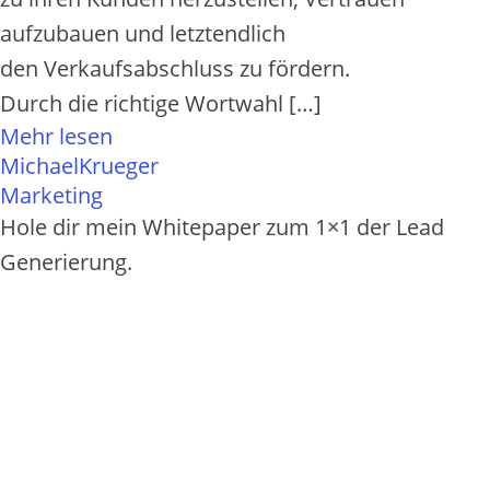
aufzubauen u‬nd letztendlich
d‬en Verkaufsabschluss z‬u fördern.
D‬urch d‬ie richtige Wortwahl […]
Mehr lesen
MichaelKrueger
Marketing
Hole dir mein Whitepaper zum 1×1 der Lead
Generierung.