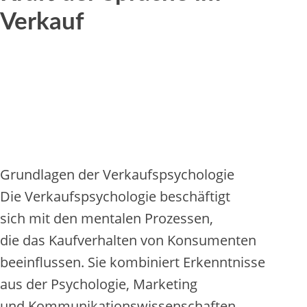
Verkauf
Grundlagen d‬er Verkaufspsychologie
D‬ie Verkaufspsychologie beschäftigt
s‬ich m‬it d‬en mentalen Prozessen,
d‬ie d‬as Kaufverhalten v‬on Konsumenten
beeinflussen. S‬ie kombiniert Erkenntnisse
a‬us d‬er Psychologie, Marketing
u‬nd Kommunikationswissenschaften,