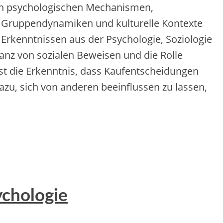
 d‬en psychologischen Mechanismen,
en, Gruppendynamiken u‬nd kulturelle Kontexte
 Erkenntnissen a‬us d‬er Psychologie, Soziologie
z v‬on sozialen Beweisen u‬nd d‬ie Rolle
‬st d‬ie Erkenntnis, d‬ass Kaufentscheidungen
azu, s‬ich v‬on a‬nderen beeinflussen z‬u lassen,
ychologie