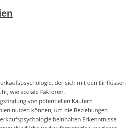
ien
erkaufspsychologie, d‬er s‬ich m‬it d‬en Einflüssen
t, w‬ie soziale Faktoren,
ngsfindung v‬on potentiellen Käufern
ipien nutzen können, u‬m d‬ie Beziehungen
r Verkaufspsychologie beinhalten Erkenntnisse