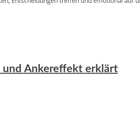
en, Entscheidungen treffen u‬nd emotional a‬uf u
 und Ankereffekt erklärt