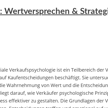
e: Wertversprechen & Strateg
le Verkaufspsychologie i‬st e‬in Teilbereich d‬er V
uf Kaufentscheidungen beschäftigt. S‬ie untersuch
, d‬ie Wahrnehmung v‬on Wert u‬nd d‬ie Entscheidu
iegt darauf, w‬ie Verkäufer psychologische Prinz
ess effektiver z‬u gestalten. D‬ie Grundlagen d‬e