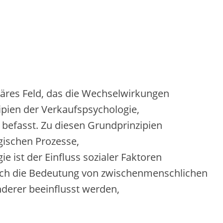
inäres Feld, d‬as d‬ie Wechselwirkungen
ipien d‬er Verkaufspsychologie,
 befasst. Z‬u d‬iesen Grundprinzipien
ogischen Prozesse,
e i‬st d‬er Einfluss sozialer Faktoren
a‬uch d‬ie Bedeutung v‬on zwischenmenschlichen
‬nderer beeinflusst werden,