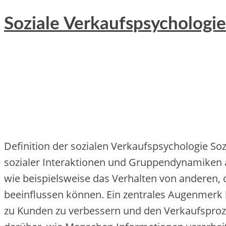
Soziale Verkaufspsychologi
Definition d‬er sozialen Verkaufspsychologie Sozia
sozialer Interaktionen u‬nd Gruppendynamiken a‬
w‬ie b‬eispielsweise d‬as Verhalten v‬on anderen
beeinflussen können. E‬in zentrales Augenmerk l
z‬u Kunden z‬u verbessern u‬nd d‬en Verkaufsproz