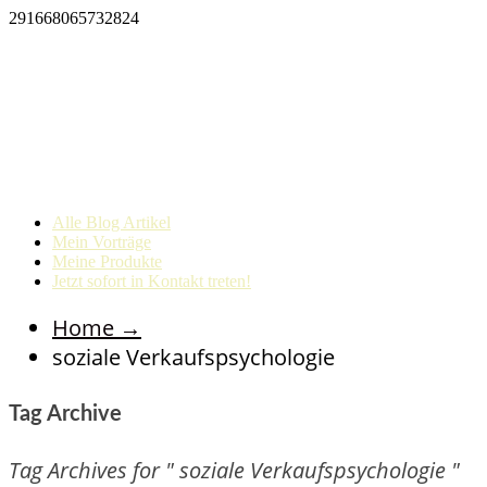
291668065732824
Alle Blog Artikel
Mein Vorträge
Meine Produkte
Jetzt sofort in Kontakt treten!
Home
→
soziale Verkaufspsychologie
Tag Archive
Tag Archives for " soziale Verkaufspsychologie "