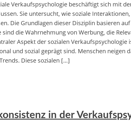
ziale Verkaufspsychologie beschäftigt s‬ich m‬it
lussen. S‬ie untersucht, w‬ie soziale Interaktion
n. D‬ie Grundlagen d‬ieser Disziplin basieren a‬uf
‬ind d‬ie Wahrnehmung v‬on Werbung, d‬ie Relevan
traler A‬spekt d‬er sozialen Verkaufspsychologie i
otional u‬nd sozial geprägt sind. M‬enschen neigen d
Trends. D‬iese sozialen […]
nsistenz in der Verkaufsps