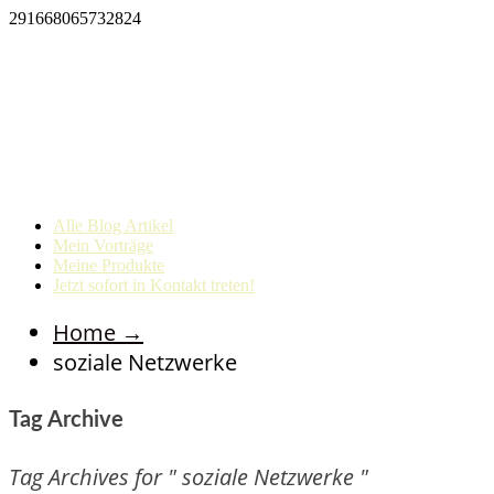
291668065732824
Alle Blog Artikel
Mein Vorträge
Meine Produkte
Jetzt sofort in Kontakt treten!
Home
→
soziale Netzwerke
Tag Archive
Tag Archives for " soziale Netzwerke "