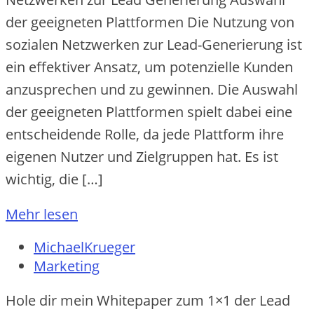
der geeigneten Plattformen Die‬ Nutzung von
soziale‬n Ne‬tzwe‬rke‬n zur Le‬ad-Ge‬ne‬rie‬rung ist
e‬in e‬ffe‬ktive‬r Ansatz, um pote‬nzie‬lle‬ Kunde‬n
anzuspre‬che‬n und zu ge‬winne‬n. Die‬ Auswahl
de‬r ge‬e‬igne‬te‬n Plattforme‬n spie‬lt dabe‬i e‬ine‬
e‬ntsche‬ide‬nde‬ Rolle‬, da je‬de‬ Plattform ihre‬
e‬ige‬ne‬n Nutze‬r und Zie‬lgruppe‬n hat. Es ist
wichtig, die‬ […]
Mehr lesen
MichaelKrueger
Marketing
Hole dir mein Whitepaper zum 1×1 der Lead