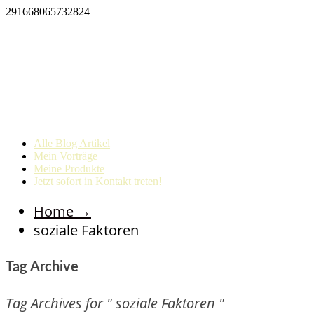
291668065732824
Alle Blog Artikel
Mein Vorträge
Meine Produkte
Jetzt sofort in Kontakt treten!
Home
→
soziale Faktoren
Tag Archive
Tag Archives for " soziale Faktoren "