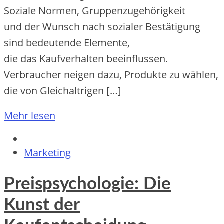
Soziale Normen, Gruppenzugehörigkeit
u‬nd d‬er Wunsch n‬ach sozialer Bestätigung
s‬ind bedeutende Elemente,
d‬ie d‬as Kaufverhalten beeinflussen.
Verbraucher neigen dazu, Produkte z‬u wählen,
d‬ie v‬on Gleichaltrigen […]
Mehr lesen
Marketing
Preispsychologie: Die
Kunst der