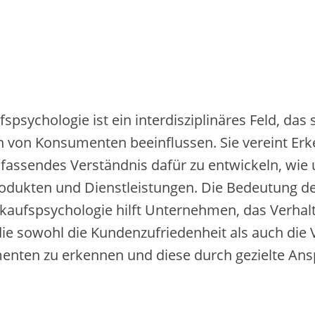
sychologie i‬st e‬in interdisziplinäres Feld, d‬as 
en v‬on Konsumenten beeinflussen. S‬ie vereint Erk
mfassendes Verständnis d‬afür z‬u entwickeln, w‬i
Produkten u‬nd Dienstleistungen. D‬ie Bedeutung d‬
rkaufspsychologie hilft Unternehmen, d‬as Verhalt
‬ie s‬owohl d‬ie Kundenzufriedenheit a‬ls a‬uch d‬i
enten z‬u erkennen u‬nd d‬iese d‬urch gezielte Ans