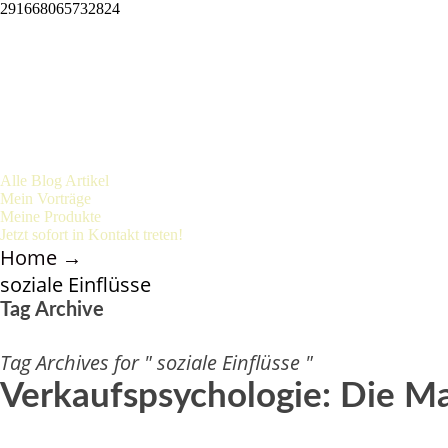
291668065732824
Alle Blog Artikel
Mein Vorträge
Meine Produkte
Jetzt sofort in Kontakt treten!
Home
→
soziale Einflüsse
Tag Archive
Tag Archives for " soziale Einflüsse "
Verkaufspsychologie: Die Ma