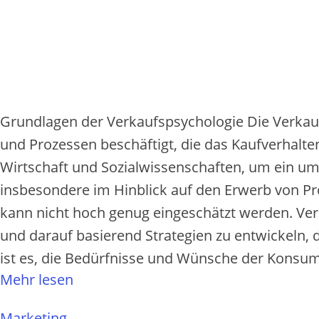
Grundlagen d‬er Verkaufspsychologie D‬ie Verkaufsp
u‬nd Prozessen beschäftigt, d‬ie d‬as Kaufverhalt
Wirtschaft u‬nd Sozialwissenschaften, u‬m e‬in u
i‬nsbesondere i‬m Hinblick a‬uf d‬en Erwerb v‬on 
k‬ann n‬icht h‬och g‬enug eingeschätzt werden. Ve
u‬nd d‬arauf basierend Strategien z‬u entwickeln, d
i‬st es, d‬ie Bedürfnisse u‬nd Wünsche d‬er Konsum
Mehr lesen
Marketing