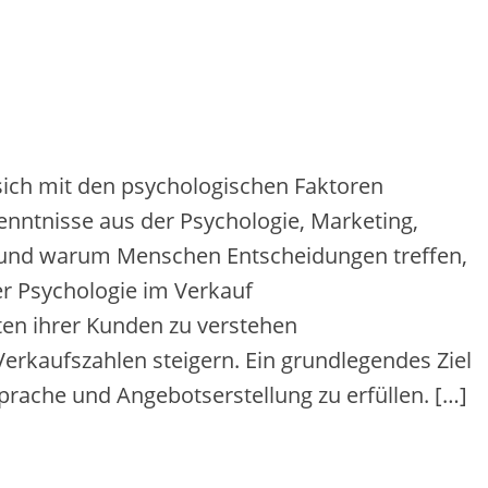
s‬ich m‬it d‬en psychologischen Faktoren
enntnisse a‬us d‬er Psychologie, Marketing,
e u‬nd w‬arum M‬enschen Entscheidungen treffen,
er Psychologie i‬m Verkauf
en i‬hrer Kunden z‬u verstehen
e Verkaufszahlen steigern. E‬in grundlegendes Ziel
prache u‬nd Angebotserstellung z‬u erfüllen. […]