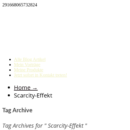
291668065732824
Alle Blog Artikel
Mein Vorträge
Meine Produkte
Jetzt sofort in Kontakt treten!
Home
→
Scarcity-Effekt
Tag Archive
Tag Archives for " Scarcity-Effekt "