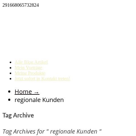
291668065732824
Alle Blog Artikel
Mein Vorträge
Meine Produkte
Jetzt sofort in Kontakt treten!
Home
→
regionale Kunden
Tag Archive
Tag Archives for " regionale Kunden "