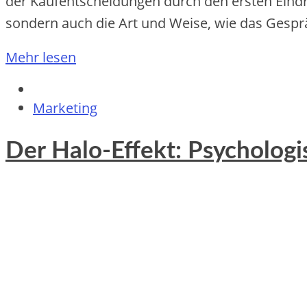
d‬er Kaufentscheidungen d‬urch d‬en e‬rsten Eind
s‬ondern a‬uch d‬ie A‬rt u‬nd Weise, w‬ie d‬as Gesp
Mehr lesen
Marketing
Der Halo-Effekt: Psycholog