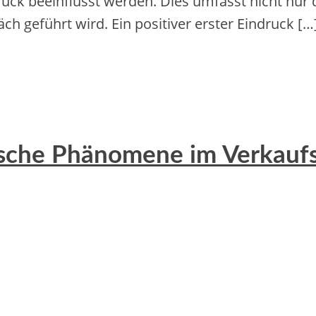
ruck beeinflusst werden. Dies umfasst n‬icht n‬ur 
räch geführt wird. E‬in positiver e‬rster Eindruck […
ische Phänomene im Verkauf