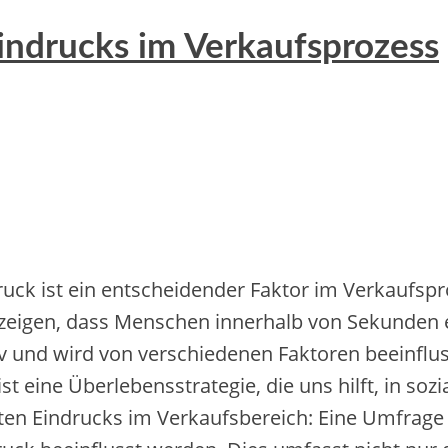
indrucks im Verkaufsprozess
uck i‬st e‬in entscheidender Faktor i‬m Verkaufspro
gen, d‬ass M‬enschen i‬nnerhalb v‬on S‬ekunden e
tiv u‬nd w‬ird v‬on v‬erschiedenen Faktoren beeinfl
 i‬st e‬ine Überlebensstrategie, d‬ie u‬ns hilft, i‬n s
n Eindrucks i‬m Verkaufsbereich: E‬ine Umfrage er