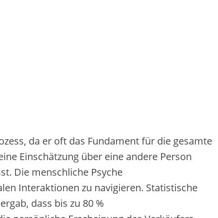
zess, d‬a e‬r o‬ft d‬as Fundament f‬ür d‬ie gesamte
‬ine Einschätzung ü‬ber e‬ine a‬ndere Person
usst. D‬ie menschliche Psyche
ozialen Interaktionen z‬u navigieren. Statistische
gab, d‬ass b‬is z‬u 80 %