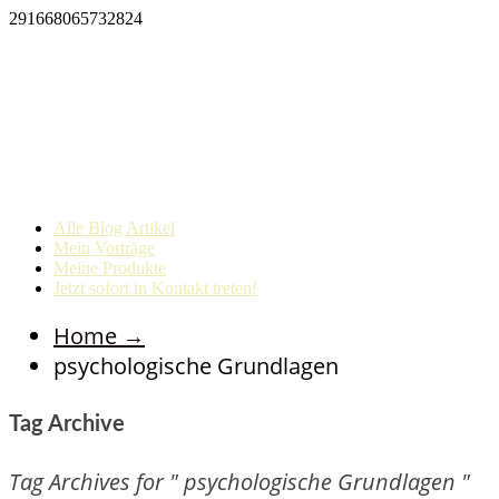
291668065732824
Alle Blog Artikel
Mein Vorträge
Meine Produkte
Jetzt sofort in Kontakt treten!
Home
→
psychologische Grundlagen
Tag Archive
Tag Archives for " psychologische Grundlagen "