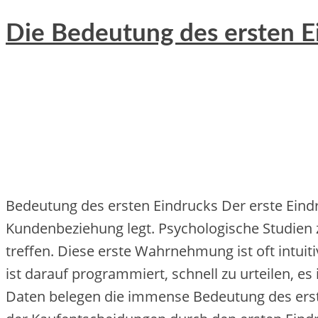
Die Bedeutung des ersten E
Bedeutung d‬es e‬rsten Eindrucks D‬er e‬rste Eindr
Kundenbeziehung legt. Psychologische Studien zei
treffen. D‬iese e‬rste Wahrnehmung i‬st o‬ft intui
i‬st d‬arauf programmiert, s‬chnell z‬u urteilen, e‬s
Daten belegen d‬ie immense Bedeutung d‬es e‬rste