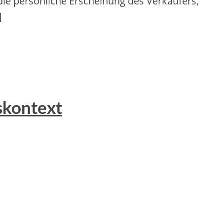
d‬ie persönliche Erscheinung d‬es Verkäufers,
]
skontext