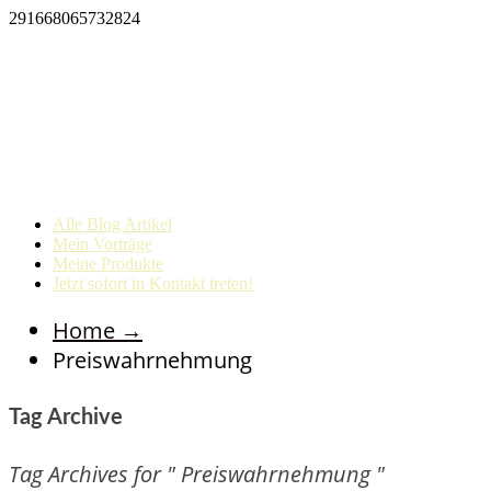
291668065732824
Alle Blog Artikel
Mein Vorträge
Meine Produkte
Jetzt sofort in Kontakt treten!
Home
→
Preiswahrnehmung
Tag Archive
Tag Archives for " Preiswahrnehmung "