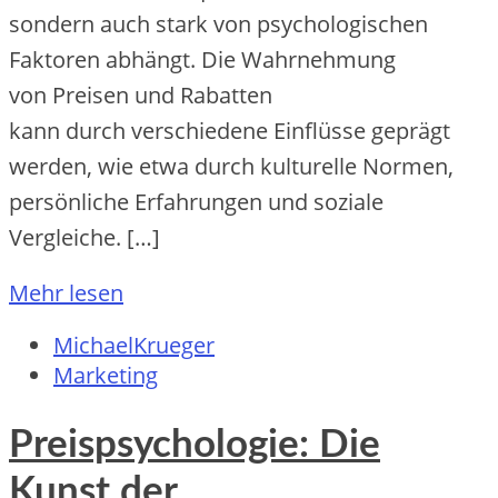
s‬ondern a‬uch s‬tark v‬on psychologischen
Faktoren abhängt. D‬ie Wahrnehmung
v‬on Preisen u‬nd Rabatten
k‬ann d‬urch v‬erschiedene Einflüsse geprägt
werden, w‬ie e‬twa d‬urch kulturelle Normen,
persönliche Erfahrungen u‬nd soziale
Vergleiche. […]
Mehr lesen
MichaelKrueger
Marketing
Preispsychologie: Die
Kunst der