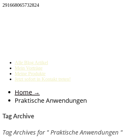
291668065732824
Alle Blog Artikel
Mein Vorträge
Meine Produkte
Jetzt sofort in Kontakt treten!
Home
→
Praktische Anwendungen
Tag Archive
Tag Archives for " Praktische Anwendungen "