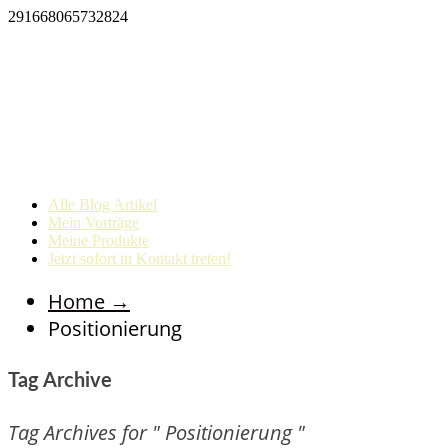
291668065732824
Alle Blog Artikel
Mein Vorträge
Meine Produkte
Jetzt sofort in Kontakt treten!
Home
→
Positionierung
Tag Archive
Tag Archives for " Positionierung "