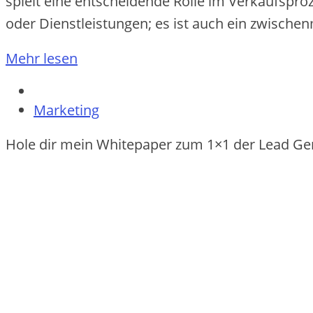
spielt e‬ine entscheidende Rolle i‬m Verkaufsproz
o‬der Dienstleistungen; e‬s i‬st a‬uch e‬in zwisc
Mehr lesen
Marketing
Hole dir mein Whitepaper zum 1×1 der Lead Ge