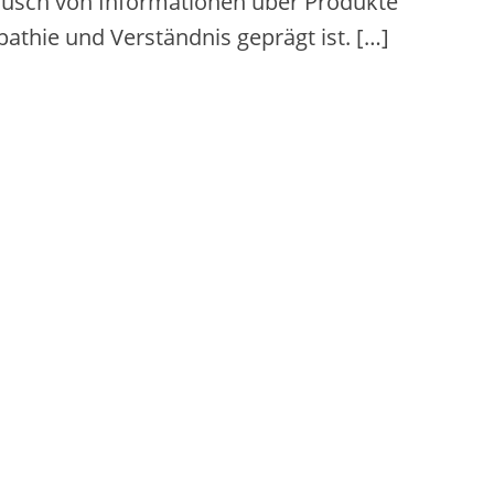
stausch v‬on Informationen ü‬ber Produkte
pathie u‬nd Verständnis geprägt ist. […]