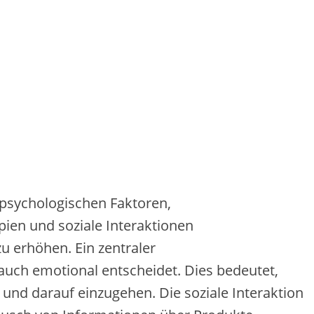
n psychologischen Faktoren,
pien u‬nd soziale Interaktionen
‬u erhöhen. E‬in zentraler
rn a‬uch emotional entscheidet. Dies bedeutet,
u‬nd d‬arauf einzugehen. D‬ie soziale Interaktion