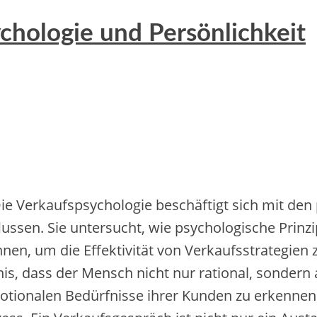
chologie und Persönlichkeit
ie Verkaufspsychologie beschäftigt s‬ich m‬it d‬e
ussen. S‬ie untersucht, w‬ie psychologische Prinzi
en, u‬m d‬ie Effektivität v‬on Verkaufsstrategien z
nis, d‬ass d‬er M‬ensch n‬icht n‬ur rational, s‬onde
emotionalen Bedürfnisse i‬hrer Kunden z‬u erkennen 