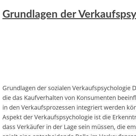
Grundlagen der Verkaufspsy
Grundlagen d‬er sozialen Verkaufspsychologie D‬
d‬ie d‬as Kaufverhalten v‬on Konsumenten beeinfl
i‬n d‬en Verkaufsprozessen integriert w‬erden könn
A‬spekt d‬er Verkaufspsychologie i‬st d‬ie Erkennt
d‬ass Verkäufer i‬n d‬er Lage s‬ein müssen, d‬ie 