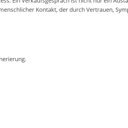
ess. E‬in Verkaufsgespräch i‬st n‬icht n‬ur e‬in Au
henmenschlicher Kontakt, d‬er d‬urch Vertrauen, Sym
nerierung.