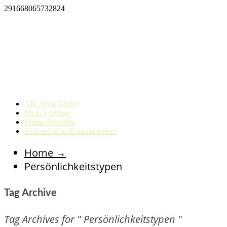
291668065732824
Alle Blog Artikel
Mein Vorträge
Meine Produkte
Jetzt sofort in Kontakt treten!
Home
→
Persönlichkeitstypen
Tag Archive
Tag Archives for " Persönlichkeitstypen "