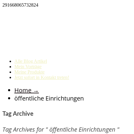
291668065732824
Alle Blog Artikel
Mein Vorträge
Meine Produkte
Jetzt sofort in Kontakt treten!
Home
→
öffentliche Einrichtungen
Tag Archive
Tag Archives for " öffentliche Einrichtungen "