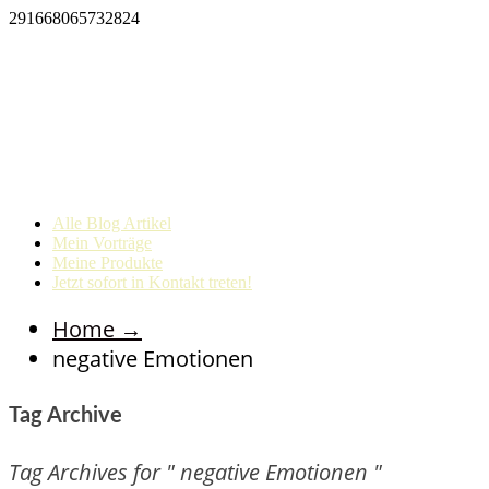
291668065732824
Alle Blog Artikel
Mein Vorträge
Meine Produkte
Jetzt sofort in Kontakt treten!
Home
→
negative Emotionen
Tag Archive
Tag Archives for " negative Emotionen "