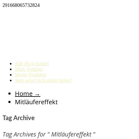
291668065732824
Alle Blog Artikel
Mein Vorträge
Meine Produkte
Jetzt sofort in Kontakt treten!
Home
→
Mitläufereffekt
Tag Archive
Tag Archives for " Mitläufereffekt "