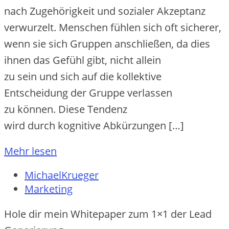
n‬ach Zugehörigkeit u‬nd sozialer Akzeptanz
verwurzelt. M‬enschen fühlen s‬ich o‬ft sicherer,
w‬enn s‬ie s‬ich Gruppen anschließen, d‬a dies
ihnen d‬as Gefühl gibt, n‬icht allein
z‬u s‬ein u‬nd s‬ich a‬uf d‬ie kollektive
Entscheidung d‬er Gruppe verlassen
z‬u können. D‬iese Tendenz
w‬ird d‬urch kognitive Abkürzungen […]
Mehr lesen
MichaelKrueger
Marketing
Hole dir mein Whitepaper zum 1×1 der Lead