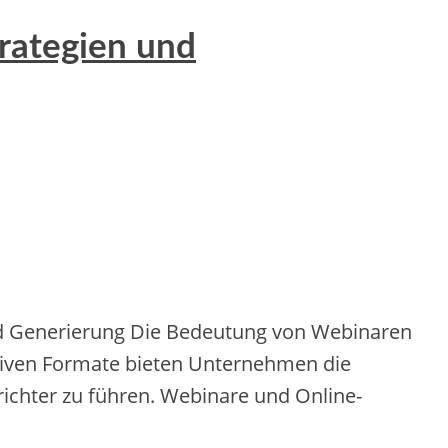
rategien und
nerierung Die‬ Be‬de‬utung von We‬binare‬n
ve‬n Formate‬ bie‬te‬n Unte‬rne‬hme‬n die‬
trichte‬r zu führe‬n. We‬binare‬ und Online‬-