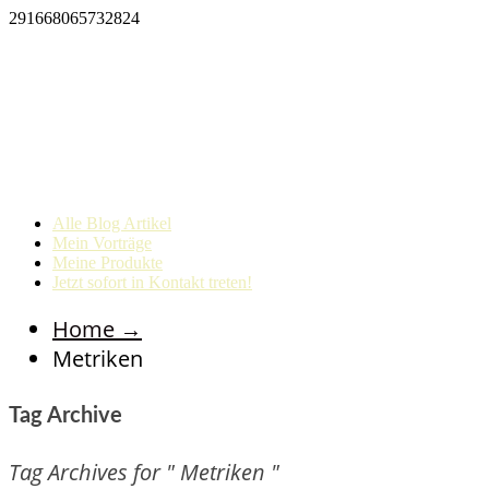
291668065732824
Alle Blog Artikel
Mein Vorträge
Meine Produkte
Jetzt sofort in Kontakt treten!
Home
→
Metriken
Tag Archive
Tag Archives for " Metriken "