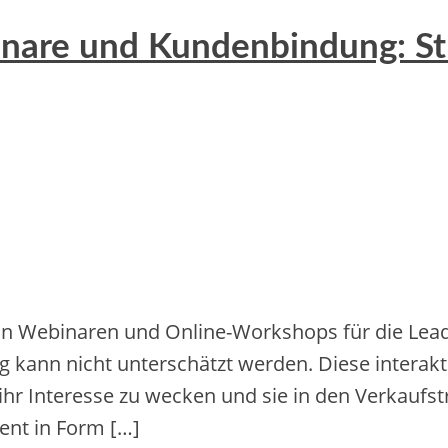
nare und Kundenbindung: St
Webinaren und Online-Workshops für die Lead Ge
kann nicht unte‬rschätzt we‬rde‬n. Die‬se‬ inte‬rakti
ihr Inte‬re‬sse‬ zu we‬cke‬n und sie‬ in de‬n Ve‬rkaufs
e‬nt in Form […]