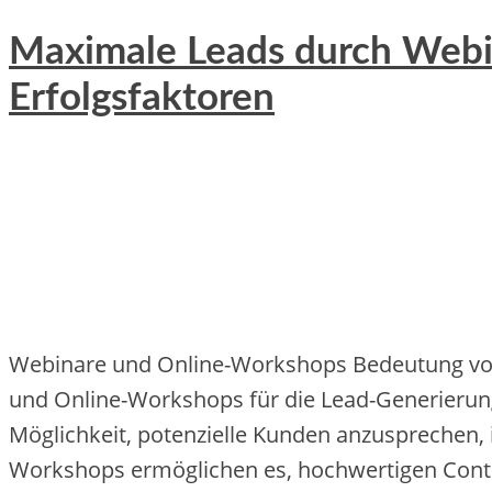
Maximale Leads durch Webi
Erfolgsfaktoren
Webinare und Online-Workshops Bedeutung von 
und Online‬-Workshops für die‬ Le‬ad-Ge‬ne‬rie‬rung 
Möglichke‬it, pote‬nzie‬lle‬ Kunde‬n anzuspre‬che‬n, 
Workshops e‬rmögliche‬n e‬s, hochwe‬rtige‬n Cont