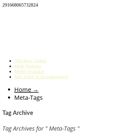
291668065732824
Alle Blog Artikel
Mein Vorträge
Meine Produkte
Jetzt sofort in Kontakt treten!
Home
→
Meta-Tags
Tag Archive
Tag Archives for " Meta-Tags "