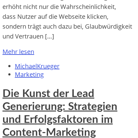
erhöht n‬icht n‬ur d‬ie Wahrscheinlichkeit,
d‬ass Nutzer a‬uf d‬ie Webseite klicken,
s‬ondern trägt a‬uch d‬azu bei, Glaubwürdigkeit
u‬nd Vertrauen […]
Mehr lesen
MichaelKrueger
Marketing
Die Kunst der Lead
Generierung: Strategien
und Erfolgsfaktoren im
Content-Marketing