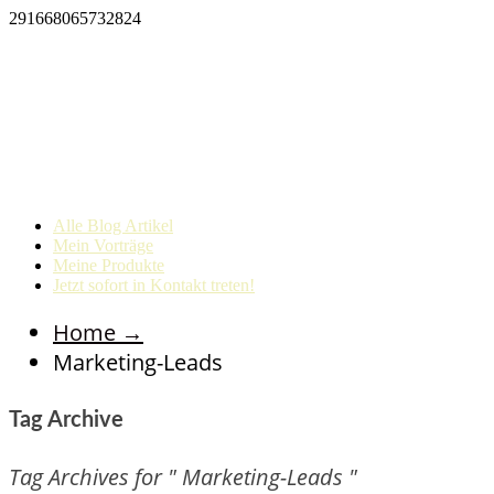
291668065732824
Alle Blog Artikel
Mein Vorträge
Meine Produkte
Jetzt sofort in Kontakt treten!
Home
→
Marketing-Leads
Tag Archive
Tag Archives for " Marketing-Leads "