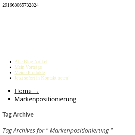
291668065732824
Alle Blog Artikel
Mein Vorträge
Meine Produkte
Jetzt sofort in Kontakt treten!
Home
→
Markenpositionierung
Tag Archive
Tag Archives for " Markenpositionierung "