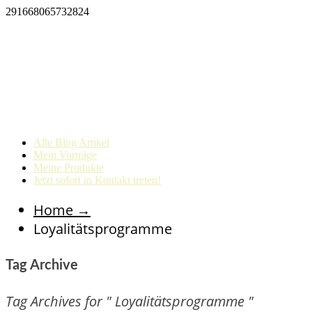
291668065732824
Alle Blog Artikel
Mein Vorträge
Meine Produkte
Jetzt sofort in Kontakt treten!
Home
→
Loyalitätsprogramme
Tag Archive
Tag Archives for " Loyalitätsprogramme "