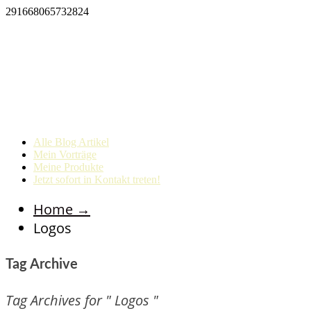
291668065732824
Alle Blog Artikel
Mein Vorträge
Meine Produkte
Jetzt sofort in Kontakt treten!
Home
→
Logos
Tag Archive
Tag Archives for " Logos "