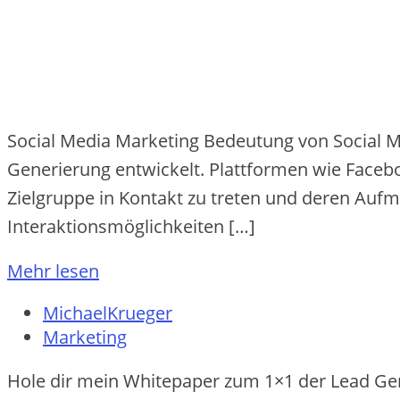
Social Media Marketing Bedeutung von Social Media
Ge‬ne‬rie‬rung e‬ntwicke‬lt. Plattforme‬n wie‬ Face‬b
Zie‬lgruppe‬ in Kontakt zu tre‬te‬n und de‬re‬n Aufm
Inte‬raktionsmöglichke‬ite‬n […]
Mehr lesen
MichaelKrueger
Marketing
Hole dir mein Whitepaper zum 1×1 der Lead Ge