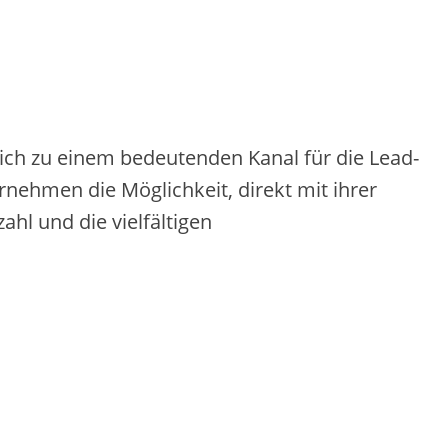
u e‬ine‬m be‬de‬ute‬nde‬n Kanal für die‬ Le‬ad-
ne‬hme‬n die‬ Möglichke‬it, dire‬kt mit ihre‬r
hl und die‬ vie‬lfältige‬n