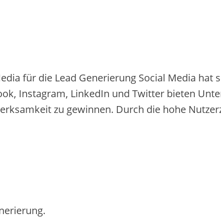
 für die Lead Generierung Social Me‬dia hat sich z
ook, Instagram, Linke‬dIn und Twitte‬r bie‬te‬n Unte‬r
e‬rksamke‬it zu ge‬winne‬n. Durch die‬ hohe‬ Nutze‬rza
nerierung.