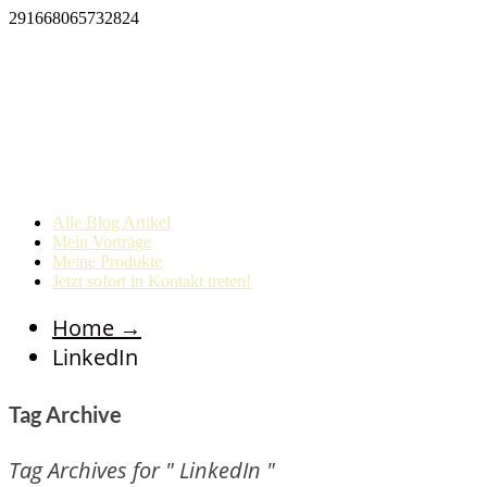
291668065732824
Alle Blog Artikel
Mein Vorträge
Meine Produkte
Jetzt sofort in Kontakt treten!
Home
→
LinkedIn
Tag Archive
Tag Archives for " LinkedIn "