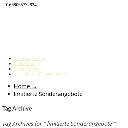
291668065732824
Alle Blog Artikel
Mein Vorträge
Meine Produkte
Jetzt sofort in Kontakt treten!
Home
→
limitierte Sonderangebote
Tag Archive
Tag Archives for " limitierte Sonderangebote "