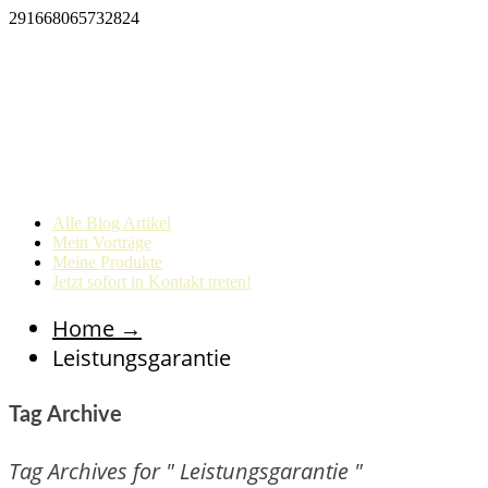
291668065732824
Alle Blog Artikel
Mein Vorträge
Meine Produkte
Jetzt sofort in Kontakt treten!
Home
→
Leistungsgarantie
Tag Archive
Tag Archives for " Leistungsgarantie "