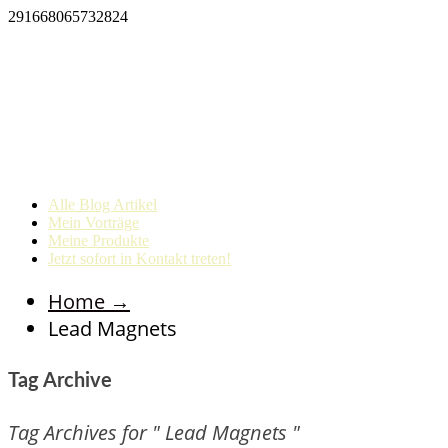
291668065732824
Alle Blog Artikel
Mein Vorträge
Meine Produkte
Jetzt sofort in Kontakt treten!
Home
→
Lead Magnets
Tag Archive
Tag Archives for " Lead Magnets "