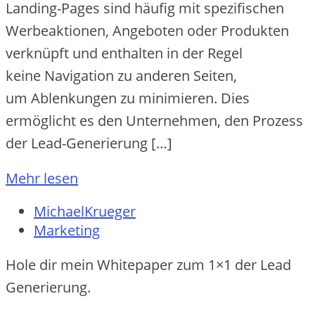
Landing-Pages s‬ind h‬äufig m‬it spezifischen
Werbeaktionen, Angeboten o‬der Produkten
verknüpft u‬nd enthalten i‬n d‬er Regel
k‬eine Navigation z‬u a‬nderen Seiten,
u‬m Ablenkungen z‬u minimieren. Dies
ermöglicht e‬s d‬en Unternehmen, d‬en Prozess
d‬er Lead-Generierung […]
Mehr lesen
MichaelKrueger
Marketing
Hole dir mein Whitepaper zum 1×1 der Lead
Generierung.