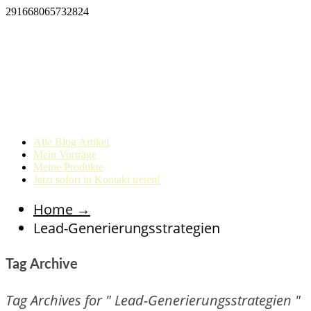
291668065732824
Alle Blog Artikel
Mein Vorträge
Meine Produkte
Jetzt sofort in Kontakt treten!
Home
→
Lead-Generierungsstrategien
Tag Archive
Tag Archives for " Lead-Generierungsstrategien "