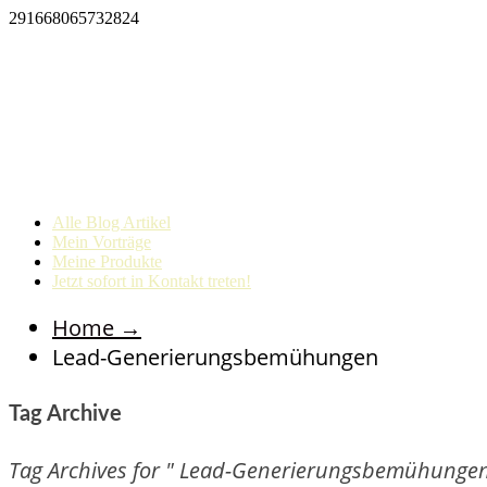
291668065732824
Alle Blog Artikel
Mein Vorträge
Meine Produkte
Jetzt sofort in Kontakt treten!
Home
→
Lead-Generierungsbemühungen
Tag Archive
Tag Archives for " Lead-Generierungsbemühungen