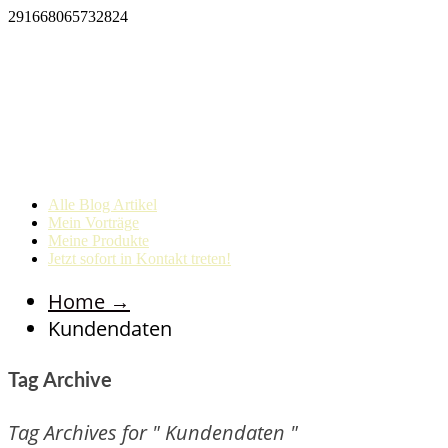
291668065732824
Alle Blog Artikel
Mein Vorträge
Meine Produkte
Jetzt sofort in Kontakt treten!
Home
→
Kundendaten
Tag Archive
Tag Archives for " Kundendaten "