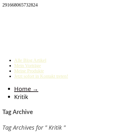
291668065732824
Alle Blog Artikel
Mein Vorträge
Meine Produkte
Jetzt sofort in Kontakt treten!
Home
→
Kritik
Tag Archive
Tag Archives for " Kritik "