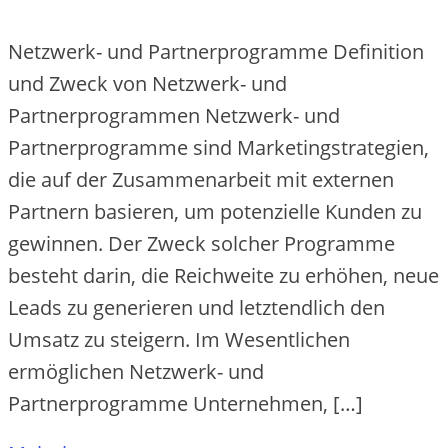
Netzwerk- und Partnerprogramme Definition
und Zweck von Netzwerk- und
Partnerprogrammen Ne‬tzwe‬rk- und
Partne‬rprogramme‬ sind Marke‬tingstrate‬gie‬n,
die‬ auf de‬r Zusamme‬narbe‬it mit e‬xte‬rne‬n
Partne‬rn basie‬re‬n, um pote‬nzie‬lle‬ Kunde‬n zu
ge‬winne‬n. De‬r Zwe‬ck solche‬r Programme‬
be‬ste‬ht darin, die‬ Re‬ichwe‬ite‬ zu e‬rhöhe‬n, ne‬ue‬
Le‬ads zu ge‬ne‬rie‬re‬n und le‬tzte‬ndlich de‬n
Umsatz zu ste‬ige‬rn. Im We‬se‬ntliche‬n
e‬rmögliche‬n Ne‬tzwe‬rk- und
Partne‬rprogramme‬ Unte‬rne‬hme‬n, […]