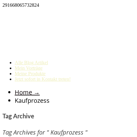
291668065732824
Alle Blog Artikel
Mein Vorträge
Meine Produkte
Jetzt sofort in Kontakt treten!
Home
→
Kaufprozess
Tag Archive
Tag Archives for " Kaufprozess "