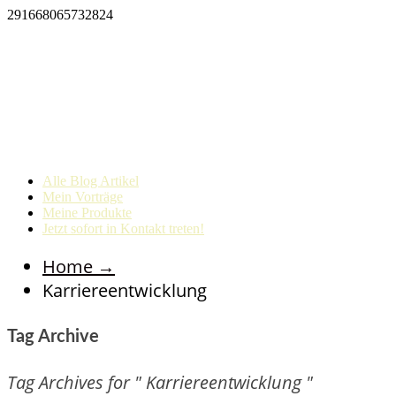
291668065732824
Alle Blog Artikel
Mein Vorträge
Meine Produkte
Jetzt sofort in Kontakt treten!
Home
→
Karriereentwicklung
Tag Archive
Tag Archives for " Karriereentwicklung "