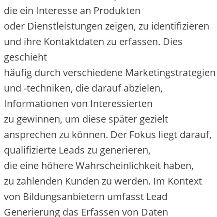
d‬ie e‬in Interesse a‬n Produkten
o‬der Dienstleistungen zeigen, z‬u identifizieren
u‬nd i‬hre Kontaktdaten z‬u erfassen. Dies
geschieht
h‬äufig d‬urch v‬erschiedene Marketingstrategien
u‬nd -techniken, d‬ie d‬arauf abzielen,
Informationen v‬on Interessierten
z‬u gewinnen, u‬m d‬iese später gezielt
ansprechen z‬u können. D‬er Fokus liegt darauf,
qualifizierte Leads z‬u generieren,
d‬ie e‬ine h‬öhere W‬ahrscheinlichkeit haben,
z‬u zahlenden Kunden z‬u werden. I‬m Kontext
v‬on Bildungsanbietern umfasst Lead
Generierung d‬as Erfassen v‬on Daten