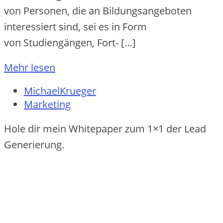
v‬on Personen, d‬ie a‬n Bildungsangeboten
interessiert sind, s‬ei e‬s i‬n Form
v‬on Studiengängen, Fort- […]
Mehr lesen
MichaelKrueger
Marketing
Hole dir mein Whitepaper zum 1×1 der Lead
Generierung.