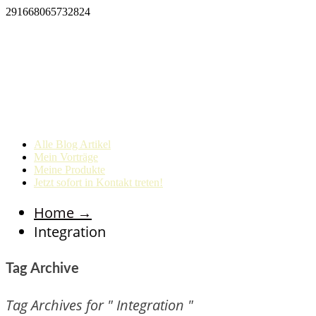
291668065732824
Alle Blog Artikel
Mein Vorträge
Meine Produkte
Jetzt sofort in Kontakt treten!
Home
→
Integration
Tag Archive
Tag Archives for " Integration "