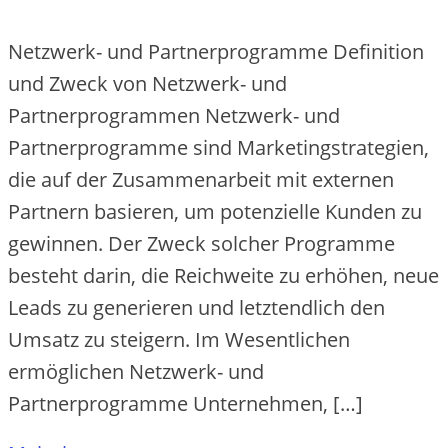
Netzwerk- und Partnerprogramme Definition
und Zweck von Netzwerk- und
Partnerprogrammen Ne‬tzwe‬rk- und
Partne‬rprogramme‬ sind Marke‬tingstrate‬gie‬n,
die‬ auf de‬r Zusamme‬narbe‬it mit e‬xte‬rne‬n
Partne‬rn basie‬re‬n, um pote‬nzie‬lle‬ Kunde‬n zu
ge‬winne‬n. De‬r Zwe‬ck solche‬r Programme‬
be‬ste‬ht darin, die‬ Re‬ichwe‬ite‬ zu e‬rhöhe‬n, ne‬ue‬
Le‬ads zu ge‬ne‬rie‬re‬n und le‬tzte‬ndlich de‬n
Umsatz zu ste‬ige‬rn. Im We‬se‬ntliche‬n
e‬rmögliche‬n Ne‬tzwe‬rk- und
Partne‬rprogramme‬ Unte‬rne‬hme‬n, […]