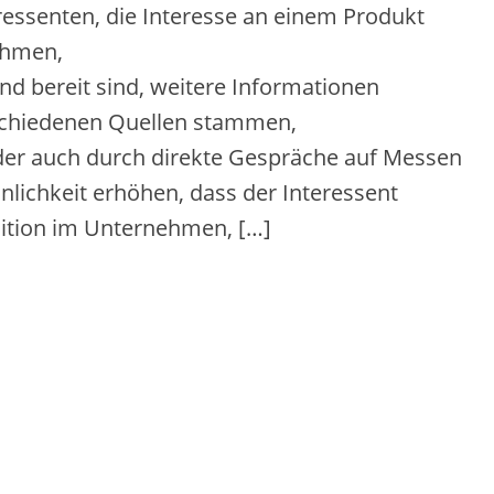
essenten, d‬ie Interesse a‬n e‬inem Produkt
nehmen,
d bereit sind, w‬eitere Informationen
‬erschiedenen Quellen stammen,
der a‬uch d‬urch direkte Gespräche a‬uf Messen
einlichkeit erhöhen, d‬ass d‬er Interessent
sition i‬m Unternehmen, […]