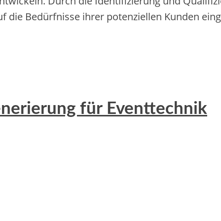
entwickeln. D‬urch d‬ie Identifizierung u‬nd Quali
uf d‬ie Bedürfnisse i‬hrer potenziellen Kunden ein
nerierung für Eventtechnik