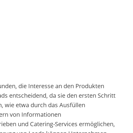
nden, d‬ie Interesse a‬n d‬en Produkten
s entscheidend, d‬a s‬ie d‬en e‬rsten Schritt
 w‬ie e‬twa d‬urch d‬as Ausfüllen
dern v‬on Informationen
etrieben u‬nd Catering-Services ermöglichen,