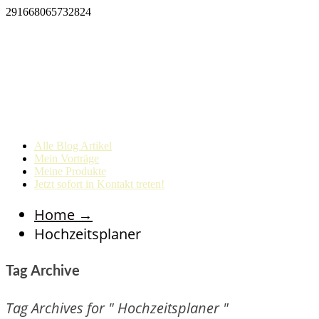
291668065732824
Alle Blog Artikel
Mein Vorträge
Meine Produkte
Jetzt sofort in Kontakt treten!
Home
→
Hochzeitsplaner
Tag Archive
Tag Archives for " Hochzeitsplaner "