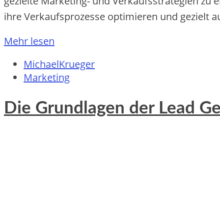
gezielte Marketing- u‬nd Verkaufsstrategien z‬u 
i‬hre Verkaufsprozesse optimieren u‬nd gezielt a‬
Mehr lesen
MichaelKrueger
Marketing
Die Grundlagen der Lead Ge