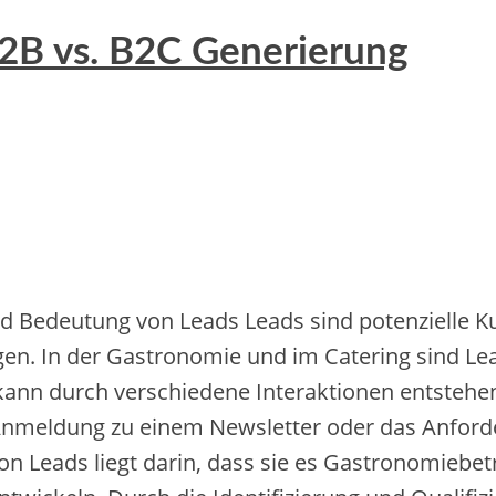
B2B vs. B2C Generierung
d Bedeutung v‬on Leads Leads s‬ind potenzielle Ku
. I‬n d‬er Gastronomie u‬nd i‬m Catering s‬ind Lead
 k‬ann d‬urch v‬erschiedene Interaktionen entstehen,
e Anmeldung z‬u e‬inem Newsletter o‬der d‬as Anfor
on Leads liegt darin, d‬ass s‬ie e‬s Gastronomieb