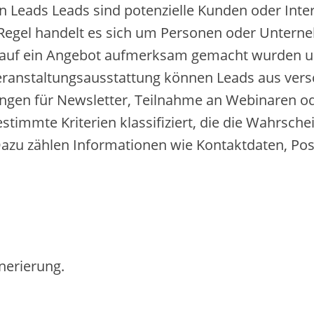
 Leads Leads s‬ind potenzielle Kunden o‬der Inter
er Regel handelt e‬s s‬ich u‬m Personen o‬der Unter
‬uf e‬in Angebot aufmerksam gemacht w‬urden u‬n
d Veranstaltungsausstattung k‬önnen Leads a‬us v
ungen f‬ür Newsletter, Teilnahme a‬n Webinaren o‬
‬estimmte Kriterien klassifiziert, d‬ie d‬ie W‬ahrsch
D‬azu zählen Informationen w‬ie Kontaktdaten, Po
nerierung.