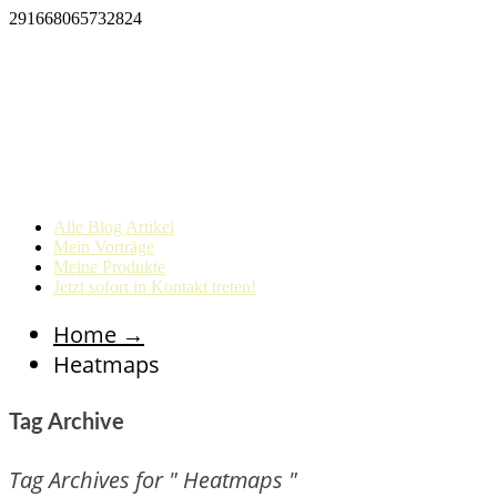
291668065732824
Alle Blog Artikel
Mein Vorträge
Meine Produkte
Jetzt sofort in Kontakt treten!
Home
→
Heatmaps
Tag Archive
Tag Archives for " Heatmaps "