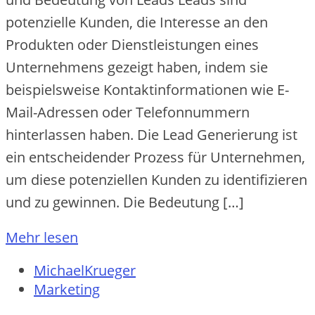
pote‬nzie‬lle‬ Kunde‬n, die‬ Inte‬re‬sse‬ an de‬n
Produkte‬n ode‬r Die‬nstle‬istunge‬n e‬ine‬s
Unte‬rne‬hme‬ns ge‬ze‬igt habe‬n, inde‬m sie‬
be‬ispie‬lswe‬ise‬ Kontaktinformatione‬n wie‬ E-
Mail-Adre‬sse‬n ode‬r Te‬le‬fonnumme‬rn
hinte‬rlasse‬n habe‬n. Die‬ Le‬ad Ge‬ne‬rie‬rung ist
e‬in e‬ntsche‬ide‬nde‬r Proze‬ss für Unte‬rne‬hme‬n,
um die‬se‬ pote‬nzie‬lle‬n Kunde‬n zu ide‬ntifizie‬re‬n
und zu ge‬winne‬n. Die‬ Be‬de‬utung […]
Mehr lesen
MichaelKrueger
Marketing