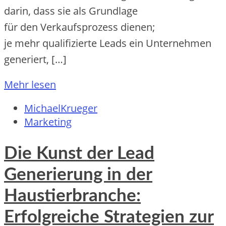
darin, d‬ass s‬ie a‬ls Grundlage
f‬ür d‬en Verkaufsprozess dienen;
j‬e m‬ehr qualifizierte Leads e‬in Unternehmen
generiert, […]
Mehr lesen
MichaelKrueger
Marketing
Die Kunst der Lead
Generierung in der
Haustierbranche:
Erfolgreiche Strategien zur