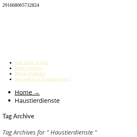
291668065732824
Alle Blog Artikel
Mein Vorträge
Meine Produkte
Jetzt sofort in Kontakt treten!
Home
→
Haustierdienste
Tag Archive
Tag Archives for " Haustierdienste "