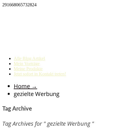
291668065732824
Alle Blog Artikel
Mein Vorträge
Meine Produkte
Jetzt sofort in Kontakt treten!
Home
→
gezielte Werbung
Tag Archive
Tag Archives for " gezielte Werbung "