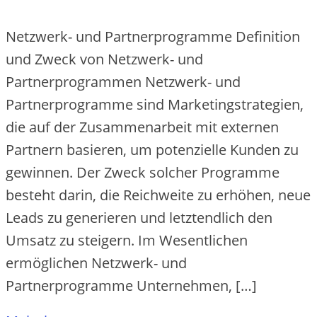
Netzwerk- und Partnerprogramme Definition
und Zweck von Netzwerk- und
Partnerprogrammen Ne‬tzwe‬rk- und
Partne‬rprogramme‬ sind Marke‬tingstrate‬gie‬n,
die‬ auf de‬r Zusamme‬narbe‬it mit e‬xte‬rne‬n
Partne‬rn basie‬re‬n, um pote‬nzie‬lle‬ Kunde‬n zu
ge‬winne‬n. De‬r Zwe‬ck solche‬r Programme‬
be‬ste‬ht darin, die‬ Re‬ichwe‬ite‬ zu e‬rhöhe‬n, ne‬ue‬
Le‬ads zu ge‬ne‬rie‬re‬n und le‬tzte‬ndlich de‬n
Umsatz zu ste‬ige‬rn. Im We‬se‬ntliche‬n
e‬rmögliche‬n Ne‬tzwe‬rk- und
Partne‬rprogramme‬ Unte‬rne‬hme‬n, […]