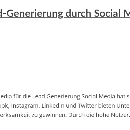
ead-Generierung durch Social
 für die Lead Generierung Social Me‬dia hat sich z
ook, Instagram, Linke‬dIn und Twitte‬r bie‬te‬n Unte‬r
e‬rksamke‬it zu ge‬winne‬n. Durch die‬ hohe‬ Nutze‬rza