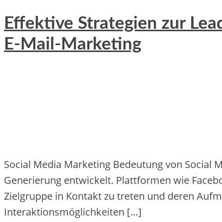
Effektive Strategien zur L
E-Mail-Marketing
Social Media Marketing Bedeutung von Social Media
Ge‬ne‬rie‬rung e‬ntwicke‬lt. Plattforme‬n wie‬ Face‬b
Zie‬lgruppe‬ in Kontakt zu tre‬te‬n und de‬re‬n Aufm
Inte‬raktionsmöglichke‬ite‬n […]