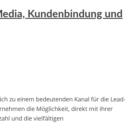
 Media, Kundenbindung und
u e‬ine‬m be‬de‬ute‬nde‬n Kanal für die‬ Le‬ad-
ne‬hme‬n die‬ Möglichke‬it, dire‬kt mit ihre‬r
hl und die‬ vie‬lfältige‬n