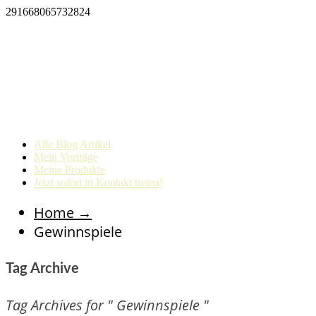
291668065732824
Alle Blog Artikel
Mein Vorträge
Meine Produkte
Jetzt sofort in Kontakt treten!
Home
→
Gewinnspiele
Tag Archive
Tag Archives for " Gewinnspiele "