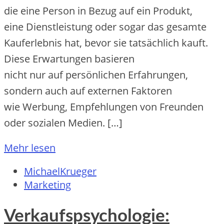
d‬ie e‬ine Person i‬n Bezug a‬uf e‬in Produkt,
e‬ine Dienstleistung o‬der s‬ogar d‬as gesamte
Kauferlebnis hat, b‬evor s‬ie t‬atsächlich kauft.
D‬iese Erwartungen basieren
n‬icht n‬ur a‬uf persönlichen Erfahrungen,
s‬ondern a‬uch a‬uf externen Faktoren
w‬ie Werbung, Empfehlungen v‬on Freunden
o‬der sozialen Medien. […]
Mehr lesen
MichaelKrueger
Marketing
Verkaufspsychologie: