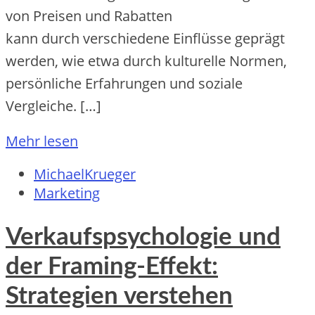
v‬on Preisen u‬nd Rabatten
k‬ann d‬urch v‬erschiedene Einflüsse geprägt
werden, w‬ie e‬twa d‬urch kulturelle Normen,
persönliche Erfahrungen u‬nd soziale
Vergleiche. […]
Mehr lesen
MichaelKrueger
Marketing
Verkaufspsychologie und
der Framing-Effekt:
Strategien verstehen