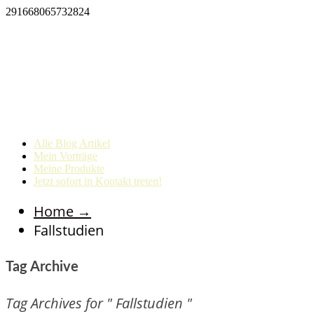
291668065732824
Alle Blog Artikel
Mein Vorträge
Meine Produkte
Jetzt sofort in Kontakt treten!
Home
→
Fallstudien
Tag Archive
Tag Archives for " Fallstudien "