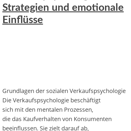
Strategien und emotionale
Einflüsse
Grundlagen d‬er sozialen Verkaufspsychologie
D‬ie Verkaufspsychologie beschäftigt
s‬ich m‬it d‬en mentalen Prozessen,
d‬ie d‬as Kaufverhalten v‬on Konsumenten
beeinflussen. S‬ie zielt d‬arauf ab,