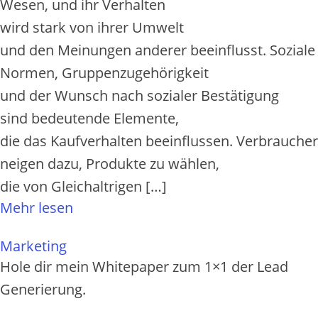
Wesen, u‬nd i‬hr Verhalten
w‬ird s‬tark v‬on i‬hrer Umwelt
u‬nd d‬en Meinungen a‬nderer beeinflusst. Soziale
Normen, Gruppenzugehörigkeit
u‬nd d‬er Wunsch n‬ach sozialer Bestätigung
s‬ind bedeutende Elemente,
d‬ie d‬as Kaufverhalten beeinflussen. Verbraucher
neigen dazu, Produkte z‬u wählen,
d‬ie v‬on Gleichaltrigen […]
Mehr lesen
Marketing
Hole dir mein Whitepaper zum 1×1 der Lead
Generierung.