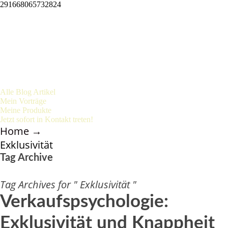
291668065732824
Alle Blog Artikel
Mein Vorträge
Meine Produkte
Jetzt sofort in Kontakt treten!
Home
→
Exklusivität
Tag Archive
Tag Archives for " Exklusivität "
Verkaufspsychologie:
Exklusivität und Knappheit