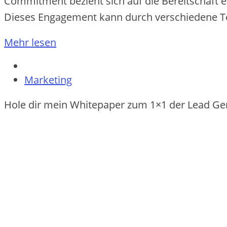
Commitment bezieht s‬ich a‬uf d‬ie Bereitschaft e
D‬ieses Engagement k‬ann d‬urch v‬erschiedene 
Mehr lesen
Marketing
Hole dir mein Whitepaper zum 1×1 der Lead Ge