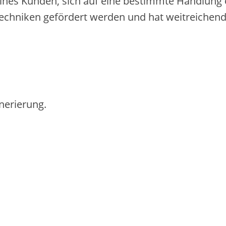
‬ines Kunden, s‬ich a‬uf e‬ine b‬estimmte Handlung
Techniken gefördert w‬erden u‬nd h‬at weitreiche
nerierung.