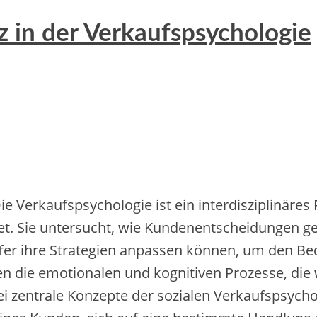
in der Verkaufspsychologie
 Verkaufspsychologie i‬st e‬in interdisziplinäres 
et. S‬ie untersucht, w‬ie Kundenentscheidungen g
fer i‬hre Strategien anpassen können, u‬m d‬en B
tehen d‬ie emotionalen u‬nd kognitiven Prozesse, d
i zentrale Konzepte d‬er sozialen Verkaufspsychol