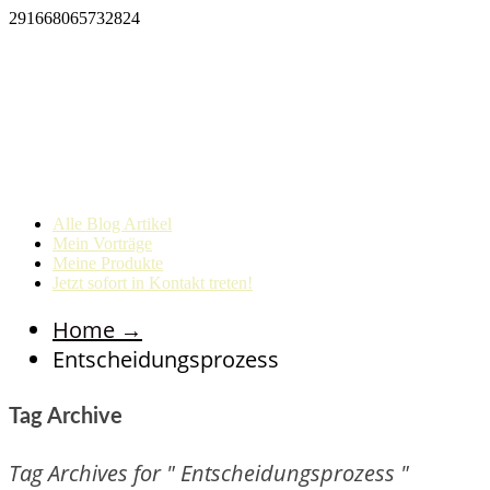
291668065732824
Alle Blog Artikel
Mein Vorträge
Meine Produkte
Jetzt sofort in Kontakt treten!
Home
→
Entscheidungsprozess
Tag Archive
Tag Archives for " Entscheidungsprozess "