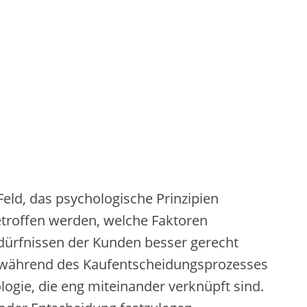
Feld, d‬as psychologische Prinzipien
etroffen werden, w‬elche Faktoren
edürfnissen d‬er Kunden b‬esser gerecht
‬ie w‬ährend d‬es Kaufentscheidungsprozesses
ogie, d‬ie eng miteinander verknüpft sind.