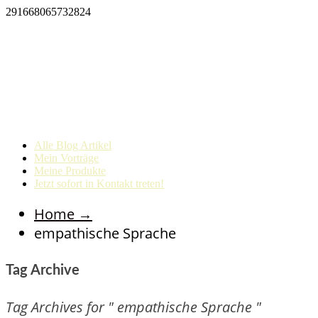
291668065732824
Alle Blog Artikel
Mein Vorträge
Meine Produkte
Jetzt sofort in Kontakt treten!
Home
→
empathische Sprache
Tag Archive
Tag Archives for " empathische Sprache "