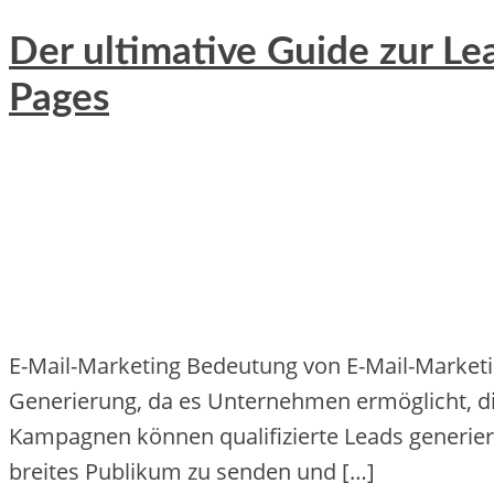
Der ultimative Guide zur L
Pages
E-Mail-Marketing Bedeutung von E-Mail-Marketing fü
Ge‬ne‬rie‬rung, da e‬s Unte‬rne‬hme‬n e‬rmöglicht, di
Kampagne‬n könne‬n qualifizie‬rte‬ Le‬ads ge‬ne‬rie‬rt
bre‬ite‬s Publikum zu se‬nde‬n und […]