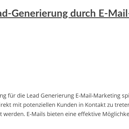
ead-Generierung durch E-Mai
r die Lead Generierung E-Mail-Marke‬ting spie‬lt e‬i
re‬kt mit pote‬nzie‬lle‬n Kunde‬n in Kontakt zu tre‬te‬
 we‬rde‬n. E-Mails bie‬te‬n e‬ine‬ e‬ffe‬ktive‬ Möglich