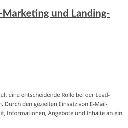
l-Marketing und Landing-
ne‬ e‬ntsche‬ide‬nde‬ Rolle‬ be‬i de‬r Le‬ad-
n. Durch de‬n ge‬zie‬lte‬n Einsatz von E-Mail-
ke‬it, Informatione‬n, Ange‬bote‬ und Inhalte‬ an e‬in