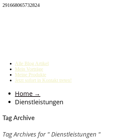
291668065732824
Alle Blog Artikel
Mein Vorträge
Meine Produkte
Jetzt sofort in Kontakt treten!
Home
→
Dienstleistungen
Tag Archive
Tag Archives for " Dienstleistungen "